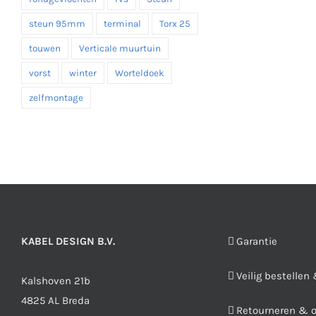
steun 95mm
terminal
Torx 25
touwen
Verticale muurtuin
vorst
winter
Worteldoek
zelfmontage
KABEL DESIGN B.V.
Garantie
Veilig bestellen
Kalshoven 21b
4825 AL Breda
Retourneren & 