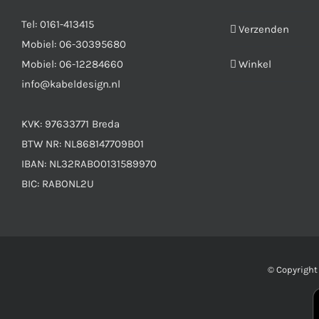
Tel:
0161-413415
Verzenden
Mobiel:
06-30395680
Mobiel:
06-12284660
Winkel
info@kabeldesign.nl
KVK: 97633771 Breda
BTW NR: NL868147709B01
IBAN: NL32RABO0131589970
BIC: RABONL2U
© Copyrigh