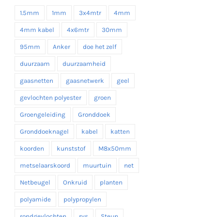
1.5mm
1mm
3x4mtr
4mm
4mm kabel
4x6mtr
30mm
95mm
Anker
doe het zelf
duurzaam
duurzaamheid
gaasnetten
gaasnetwerk
geel
gevlochten polyester
groen
Groengeleiding
Gronddoek
Gronddoeknagel
kabel
katten
koorden
kunststof
M8x50mm
metselaarskoord
muurtuin
net
Netbeugel
Onkruid
planten
polyamide
polypropylen
rondgevlochten
rvs
Steun