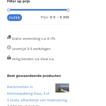
Filter op prijs
Prijs:
—
€ 0
€ 350
Min.
Max.
FILTER
prijs
prijs
Gratis verzending v.a. € 175
Levertijd 3-5 werkdagen
Veilig betalen via iDeal e.a.
Best gewaardeerde producten
Kattennetten in
kleinverpakking Doos, 4 of
5 stuks, afhankelijk van maatvoering