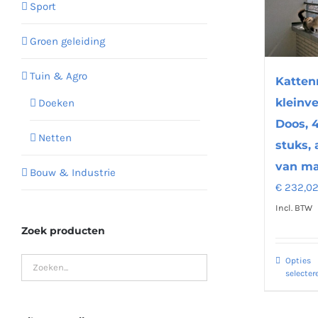
Sport
Groen geleiding
Tuin & Agro
Katten
kleinv
Doeken
Doos, 4
Netten
stuks, 
van ma
Bouw & Industrie
€
232,0
Incl. BTW
Zoek producten
Opties
selecter