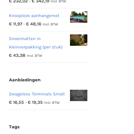
Prijsklasse:
€
232,02
-
€
342,19
Incl. BTW
€ 232,02
Knooploze aanhangernet
tot
Prijsklasse:
€
11,97
-
€
48,16
Incl. BTW
€ 342,19
€ 11,97
Snoeimatten in
tot
kleinverpakking (per stuk)
€ 48,16
€
43,38
Incl. BTW
Aanbiedingen
Swageless Terminals Small
Prijsklasse:
€
16,55
-
€
19,35
Incl. BTW
€ 16,55
tot
Tags
€ 19,35