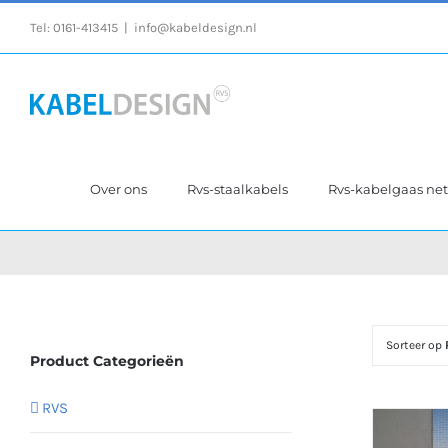
Ga
Tel:
0161-413415
|
info@kabeldesign.nl
naar
inhoud
Over ons
Rvs-staalkabels
Rvs-kabelgaas ne
Sorteer op
Product Categorieën
RVS