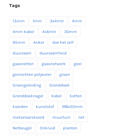
Tags
€ 19,35
1.5mm
1mm
3x4mtr
4mm
4mm kabel
4x6mtr
30mm
95mm
Anker
doe het zelf
duurzaam
duurzaamheid
gaasnetten
gaasnetwerk
geel
gevlochten polyester
groen
Groengeleiding
Gronddoek
Gronddoeknagel
kabel
katten
koorden
kunststof
M8x50mm
metselaarskoord
muurtuin
net
Netbeugel
Onkruid
planten