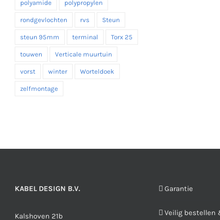
polyamide
polypropylen
rondgevlochten
rvs
Steun
steun 95mm
terminal
Torx 25
touwen
Verticale muurtuin
vorst
winter
Worteldoek
zelfmontage
KABEL DESIGN B.V.
Garantie
Veilig bestellen
Kalshoven 21b