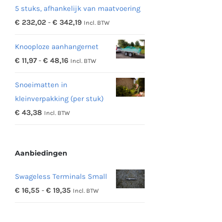
5 stuks, afhankelijk van maatvoering
Prijsklasse:
€
232,02
-
€
342,19
Incl. BTW
€ 232,02
Knooploze aanhangernet
tot
Prijsklasse:
€
11,97
-
€
48,16
Incl. BTW
€ 342,19
€ 11,97
Snoeimatten in
tot
kleinverpakking (per stuk)
€ 48,16
€
43,38
Incl. BTW
Aanbiedingen
Swageless Terminals Small
Prijsklasse:
€
16,55
-
€
19,35
Incl. BTW
€ 16,55
tot