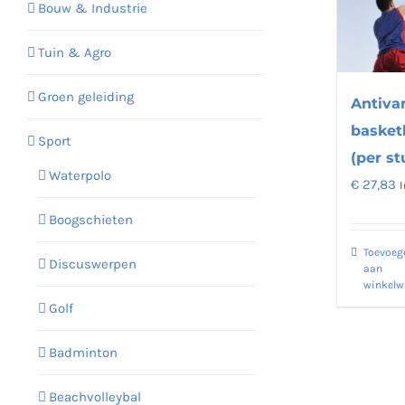
Bouw & Industrie
Tuin & Agro
Groen geleiding
Antiva
basket
Sport
(per st
Waterpolo
€
27,83
I
Boogschieten
Toevoeg
Discuswerpen
aan
winkel
Golf
Badminton
Beachvolleybal