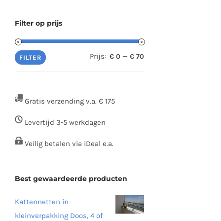
Filter op prijs
Prijs:
—
€ 0
€ 70
Min.
Max.
FILTER
prijs
prijs
Gratis verzending v.a. € 175
Levertijd 3-5 werkdagen
Veilig betalen via iDeal e.a.
Best gewaardeerde producten
Kattennetten in
kleinverpakking Doos, 4 of