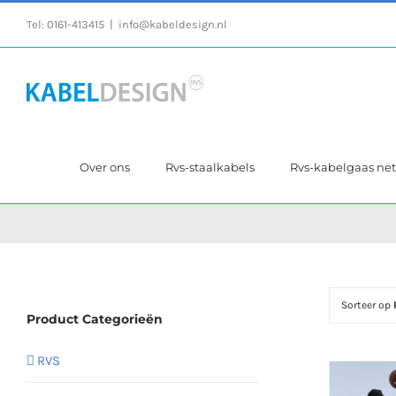
Ga
Tel:
0161-413415
|
info@kabeldesign.nl
naar
inhoud
Over ons
Rvs-staalkabels
Rvs-kabelgaas ne
Sorteer op
Product Categorieën
RVS