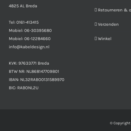
4825 AL Breda
Retourneren & 
Tel:
0161-413415
Verzenden
Mobiel:
06-30395680
Mobiel:
06-12284660
Winkel
info@kabeldesign.nl
KVK: 97633771 Breda
BTW NR: NL868147709B01
IBAN: NL32RABO0131589970
BIC: RABONL2U
© Copyrigh