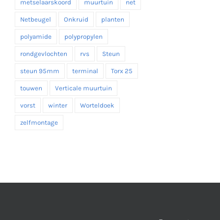
metselaarskoord
muurtuin
net
Netbeugel
Onkruid
planten
polyamide
polypropylen
rondgevlochten
rvs
Steun
steun 95mm
terminal
Torx 25
touwen
Verticale muurtuin
vorst
winter
Worteldoek
zelfmontage