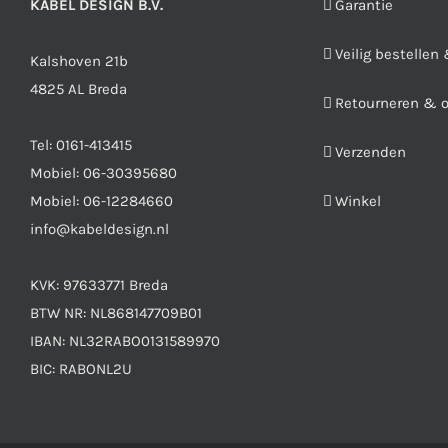
KABEL DESIGN B.V.
Garantie
Veilig bestellen
Kalshoven 21b
4825 AL Breda
Retourneren & 
Tel:
0161-413415
Verzenden
Mobiel:
06-30395680
Mobiel:
06-12284660
Winkel
info@kabeldesign.nl
KVK: 97633771 Breda
BTW NR: NL868147709B01
IBAN: NL32RABO0131589970
BIC: RABONL2U