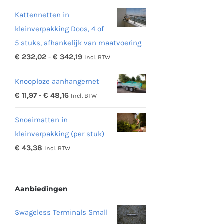
Kattennetten in
kleinverpakking Doos, 4 of
5 stuks, afhankelijk van maatvoering
Prijsklasse:
€
232,02
-
€
342,19
Incl. BTW
€ 232,02
Knooploze aanhangernet
tot
Prijsklasse:
€
11,97
-
€
48,16
Incl. BTW
€ 342,19
€ 11,97
Snoeimatten in
tot
kleinverpakking (per stuk)
€ 48,16
€
43,38
Incl. BTW
Aanbiedingen
Swageless Terminals Small