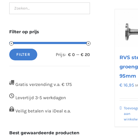
Filter op prijs
Prijs:
—
€ 0
€ 20
FILTER
RVS st
Min.
Max.
groeng
prijs
prijs
95mm
Gratis verzending v.a. € 175
€
16,95
I
Levertijd 3-5 werkdagen
Toevoeg
Veilig betalen via iDeal e.a.
aan
winkel
Best gewaardeerde producten