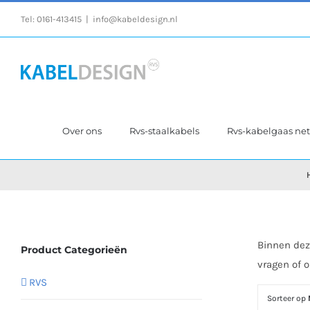
Ga
Tel:
0161-413415
|
info@kabeldesign.nl
naar
inhoud
Over ons
Rvs-staalkabels
Rvs-kabelgaas ne
Binnen dez
Product Categorieën
vragen of 
RVS
Sorteer op