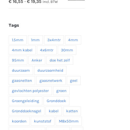
Prijsklasse:
€
16,55
-
€
19,35
Incl. BTW
€ 16,55
tot
Tags
€ 19,35
1.5mm
1mm
3x4mtr
4mm
4mm kabel
4x6mtr
30mm
95mm
Anker
doe het zelf
duurzaam
duurzaamheid
gaasnetten
gaasnetwerk
geel
gevlochten polyester
groen
Groengeleiding
Gronddoek
Gronddoeknagel
kabel
katten
koorden
kunststof
M8x50mm