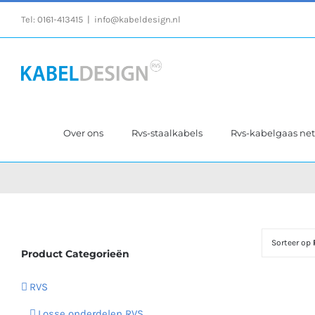
Ga
Tel:
0161-413415
|
info@kabeldesign.nl
naar
inhoud
Over ons
Rvs-staalkabels
Rvs-kabelgaas ne
Sorteer op
Product Categorieën
RVS
Losse onderdelen RVS