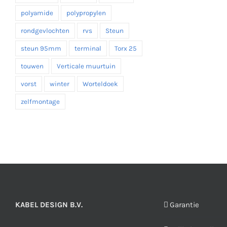
polyamide
polypropylen
rondgevlochten
rvs
Steun
steun 95mm
terminal
Torx 25
touwen
Verticale muurtuin
vorst
winter
Worteldoek
zelfmontage
KABEL DESIGN B.V.
Garantie