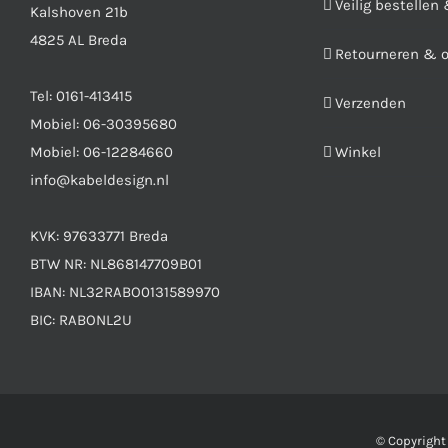
Veilig bestellen
Kalshoven 21b
4825 AL Breda
Retourneren & 
Tel:
0161-413415
Verzenden
Mobiel:
06-30395680
Mobiel:
06-12284660
Winkel
info@kabeldesign.nl
KVK: 97633771 Breda
BTW NR: NL868147709B01
IBAN: NL32RABO0131589970
BIC: RABONL2U
© Copyrigh