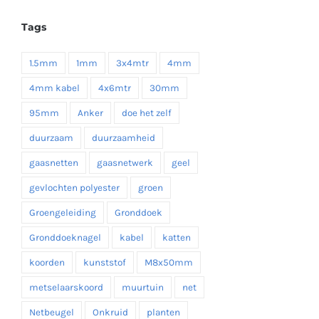
tot
Tags
€ 19,35
1.5mm
1mm
3x4mtr
4mm
4mm kabel
4x6mtr
30mm
95mm
Anker
doe het zelf
duurzaam
duurzaamheid
gaasnetten
gaasnetwerk
geel
gevlochten polyester
groen
Groengeleiding
Gronddoek
Gronddoeknagel
kabel
katten
koorden
kunststof
M8x50mm
metselaarskoord
muurtuin
net
Netbeugel
Onkruid
planten