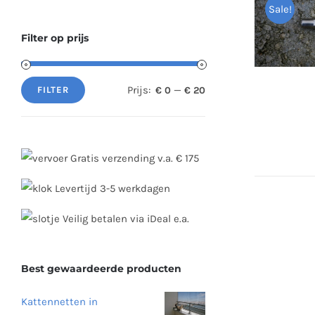
Sale!
Filter op prijs
Prijs:
—
€ 0
€ 20
FILTER
Min.
Max.
prijs
prijs
Gratis verzending v.a. € 175
Levertijd 3-5 werkdagen
Veilig betalen via iDeal e.a.
Best gewaardeerde producten
Kattennetten in