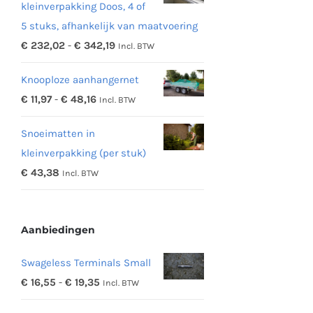
kleinverpakking Doos, 4 of
5 stuks, afhankelijk van maatvoering
Prijsklasse:
€
232,02
-
€
342,19
Incl. BTW
€ 232,02
Knooploze aanhangernet
tot
Prijsklasse:
€
11,97
-
€
48,16
Incl. BTW
€ 342,19
€ 11,97
Snoeimatten in
tot
kleinverpakking (per stuk)
€ 48,16
€
43,38
Incl. BTW
Aanbiedingen
Swageless Terminals Small
Prijsklasse:
€
16,55
-
€
19,35
Incl. BTW
€ 16,55