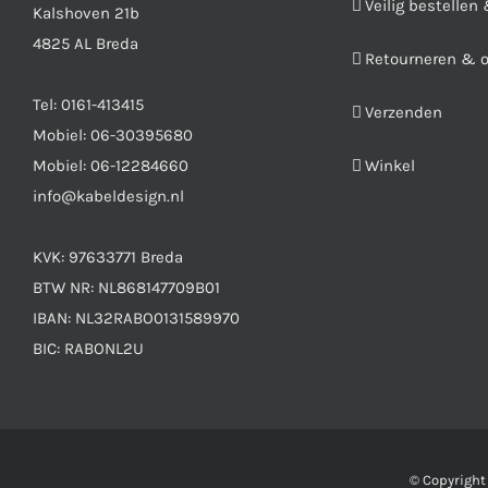
Veilig bestellen
Kalshoven 21b
4825 AL Breda
Retourneren & 
Tel:
0161-413415
Verzenden
Mobiel:
06-30395680
Mobiel:
06-12284660
Winkel
info@kabeldesign.nl
KVK: 97633771 Breda
BTW NR: NL868147709B01
IBAN: NL32RABO0131589970
BIC: RABONL2U
© Copyrigh