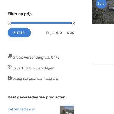
Sale!
Filter op prijs
Prijs:
—
€ 0
€ 20
FILTER
Min.
Max.
prijs
prijs
Gratis verzending v.a. € 175
Levertijd 3-5 werkdagen
Veilig betalen via iDeal e.a.
Best gewaardeerde producten
Kattennetten in