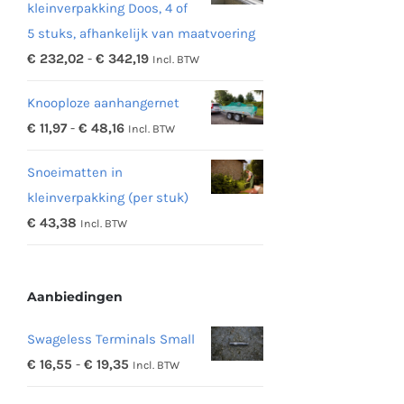
kleinverpakking Doos, 4 of
5 stuks, afhankelijk van maatvoering
Prijsklasse:
€
232,02
-
€
342,19
Incl. BTW
€ 232,02
Knooploze aanhangernet
tot
Prijsklasse:
€
11,97
-
€
48,16
Incl. BTW
€ 342,19
€ 11,97
Snoeimatten in
tot
kleinverpakking (per stuk)
€ 48,16
€
43,38
Incl. BTW
Aanbiedingen
Swageless Terminals Small
Prijsklasse:
€
16,55
-
€
19,35
Incl. BTW
€ 16,55