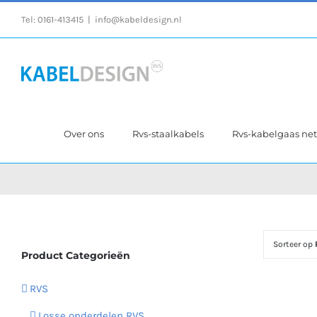
Ga
Tel:
0161-413415
|
info@kabeldesign.nl
naar
inhoud
Over ons
Rvs-staalkabels
Rvs-kabelgaas ne
Sorteer op
Product Categorieën
RVS
Losse onderdelen RVS