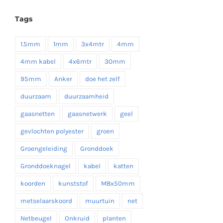
tot
Tags
€ 19,35
1.5mm
1mm
3x4mtr
4mm
4mm kabel
4x6mtr
30mm
95mm
Anker
doe het zelf
duurzaam
duurzaamheid
gaasnetten
gaasnetwerk
geel
gevlochten polyester
groen
Groengeleiding
Gronddoek
Gronddoeknagel
kabel
katten
koorden
kunststof
M8x50mm
metselaarskoord
muurtuin
net
Netbeugel
Onkruid
planten