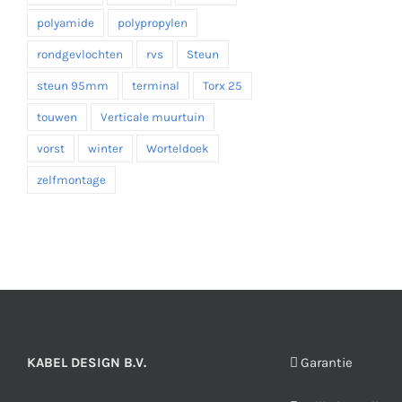
polyamide
polypropylen
rondgevlochten
rvs
Steun
steun 95mm
terminal
Torx 25
touwen
Verticale muurtuin
vorst
winter
Worteldoek
zelfmontage
KABEL DESIGN B.V.
Garantie