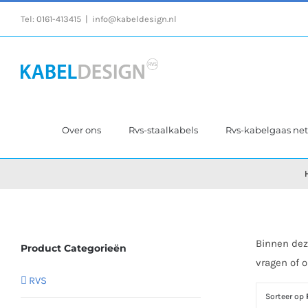
Ga
Tel:
0161-413415
|
info@kabeldesign.nl
naar
inhoud
Over ons
Rvs-staalkabels
Rvs-kabelgaas ne
Binnen dez
Product Categorieën
vragen of 
RVS
Sorteer op