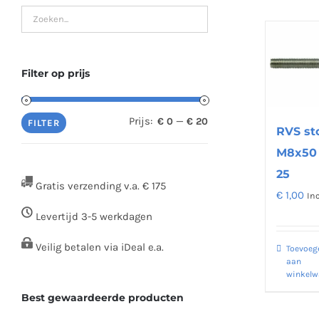
Filter op prijs
Prijs:
—
€ 0
€ 20
Min.
Max.
FILTER
RVS st
prijs
prijs
M8x50 
25
Gratis verzending v.a. € 175
€
1,00
In
Levertijd 3-5 werkdagen
Veilig betalen via iDeal e.a.
Toevoeg
aan
winkel
Best gewaardeerde producten