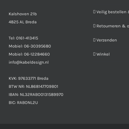
Veilig bestellen
Kalshoven 21b
4825 AL Breda
Retourneren & 
Tel:
0161-413415
Verzenden
Mobiel:
06-30395680
Mobiel:
06-12284660
Winkel
info@kabeldesign.nl
KVK: 97633771 Breda
BTW NR: NL868147709B01
IBAN: NL32RABO0131589970
BIC: RABONL2U