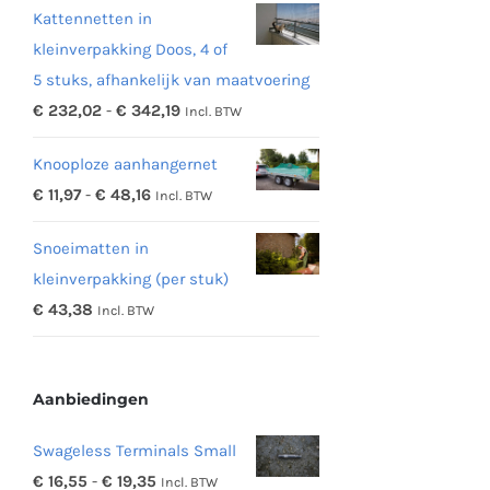
Kattennetten in
kleinverpakking Doos, 4 of
5 stuks, afhankelijk van maatvoering
Prijsklasse:
€
232,02
-
€
342,19
Incl. BTW
€ 232,02
Knooploze aanhangernet
tot
Prijsklasse:
€
11,97
-
€
48,16
Incl. BTW
€ 342,19
€ 11,97
Snoeimatten in
tot
kleinverpakking (per stuk)
€ 48,16
€
43,38
Incl. BTW
Aanbiedingen
Swageless Terminals Small
Prijsklasse:
€
16,55
-
€
19,35
Incl. BTW