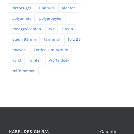
Netbeugel
Onkruid
planten
polyamide
polypropylen
rondgevlochten
rvs
Steun
steun 95mm
terminal
Torx 25
touwen
Verticale muurtuin
vorst
winter
Worteldoek
zelfmontage
KABEL DESIGN B.V.
Garantie