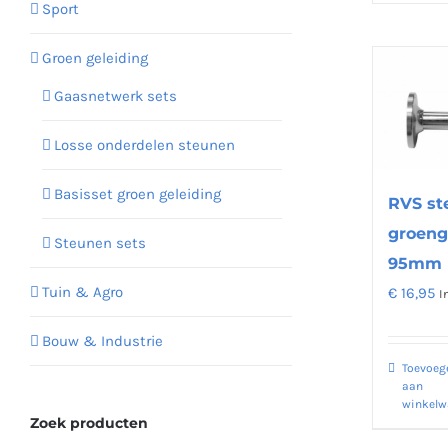
Sport
Groen geleiding
Gaasnetwerk sets
Losse onderdelen steunen
Basisset groen geleiding
RVS st
groeng
Steunen sets
95mm
Tuin & Agro
€
16,95
I
Bouw & Industrie
Toevoeg
aan
winkel
Zoek producten