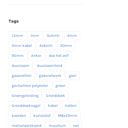
€ 16,55
tot
Tags
€ 19,35
1.5mm
1mm
3x4mtr
4mm
4mm kabel
4x6mtr
30mm
95mm
Anker
doe het zelf
duurzaam
duurzaamheid
gaasnetten
gaasnetwerk
geel
gevlochten polyester
groen
Groengeleiding
Gronddoek
Gronddoeknagel
kabel
katten
koorden
kunststof
M8x50mm
metselaarskoord
muurtuin
net